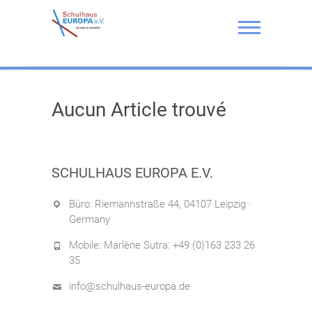
Skip
to
content
Schulhaus Europa e.V.
Aucun Article trouvé
SCHULHAUS EUROPA E.V.
Büro: Riemannstraße 44, 04107 Leipzig ·
Germany
Mobile: Marlène Sutra: +49 (0)163 233 26
35
info@schulhaus-europa.de